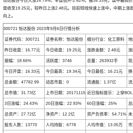
怡达股份今日大涨14.79%，早盘低开-2.62%，报16.33元，盘中最高价
盘收至19.25元，较昨日上涨2.48元。目前短线快速上涨中，中期上
向上。
300721 怡达股份 2023年9月6日行情分析
证券代码：300721
证券名称：怡达股份
细分行业：化工原料
地
昨日收盘：16.77元
今日收盘：19.25元
涨跌金额：2.48元
涨
振幅：18.66%
活跃度：3746
总量：263932手
现
今日开盘：16.33元
今日最高：19.34元
今日最低：16.21元
换
总金额：47782.99
动态市盈：0
流通股：1.37亿
流
总市值：31.73亿
上市日期：20171115
近日指标提示：上穿BOL
3日涨幅：24.43%
20日涨幅：22.93%
60日涨幅：25%
总
总资产：27.72亿
净资产：12.2亿
资产负债率：54.71%
未
股东人数：13770
人均持股：6778
人均市值：13.05万
市