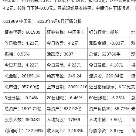
中国重工今日微跌0.71%，早盘低开-0.24%，报4.22元，盘中最高价格
4.2元，较昨日下跌-0.03元。目前短线基本持平，中期仍在下降通道
601989 中国重工 2023年9月6日行情分析
证券代码：601989
证券名称：中国重工
细分行业：船舶
地
昨日收盘：4.23元
今日收盘：4.2元
涨跌金额：-0.03元
涨
振幅：0.95%
活跃度：3697
总量：623766手
现
今日开盘：4.22元
今日最高：4.22元
今日最低：4.18元
换
总金额：26185.14
动态市盈：249.24
流通股：220.84亿
流
总市值：957.69亿
上市日期：20091216
近日指标提示：KDJ死叉
3日涨幅：-0.24%
20日涨幅：-6.46%
60日涨幅：-6.25%
总
总资产：1907.71亿
净资产：837.92亿
资产负债率：55.77%
未
股东人数：600481
人均持股：17869
人均市值：7.50万
市
利润同比：132.98%
收入同比：12.93%
每股净资：3.67元
每