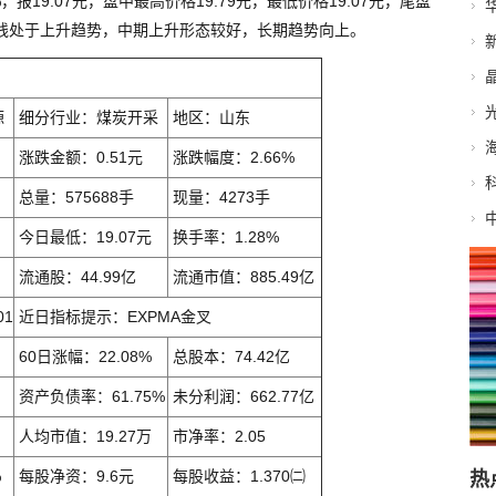
%，报19.07元，盘中最高价格19.79元，最低价格19.07元，尾盘
目前短线处于上升趋势，中期上升形态较好，长期趋势向上。
源
细分行业：煤炭开采
地区：山东
涨跌金额：0.51元
涨跌幅度：2.66%
总量：575688手
现量：4273手
今日最低：19.07元
换手率：1.28%
流通股：44.99亿
流通市值：885.49亿
01
近日指标提示：EXPMA金叉
60日涨幅：22.08%
总股本：74.42亿
资产负债率：61.75%
未分利润：662.77亿
人均市值：19.27万
市净率：2.05
%
每股净资：9.6元
每股收益：1.370㈡
热